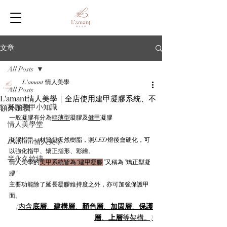
文章
All Posts
L'amant 情人美學
All Posts
L'amant情人美學｜全店使用建甲凝膠系統、不
額外加價
凝膠美甲小知識
一般凝膠有分為
輕薄型
凝膠及
健甲
凝膠
情人美學堂
凝膠指甲，材質是天然樹脂，照LED燈後會硬化，可
L'amant情人美學
以強化指甲、矯正指形、彩繪。
半永久紋繡
情人美學的
美甲系統皆為“建甲凝膠
”又稱為”矯正型凝
膠”
主要功能除了延長凝膠維持度之外，亦可加強保護甲
面。
(內含
底層
、
建構層
、
顏色層
、
加固層
、
保護
層
、
上層
等架構。)