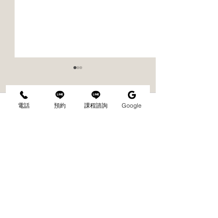
L'amamt情人
手足保養使用美
牌 Sparitual
電話
預約
課程諮詢
Google
留言
來自美國加州比佛
級身體手足保養品
法為主軸，融合豐
然植物精華，以極
台中美甲推薦｜為什麼會
撰寫留言......
設計出一系列全素
長凍甲？5大常見原因與解
SPA的完美儀式融
決方式
愛自然 Certified O
成分認證 Formulate
GMOs...