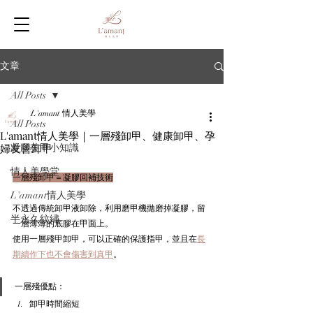
文章
All Posts
L'amant 情人美學
All Posts
L'amant情人美學｜一層殘卸甲、健康卸甲、孕
婦友善卸甲
凝膠美甲小知識
情人美學堂
一層殘卸甲＝凝膠回補技術
L'amant情人美學
不透過傳統卸甲液卸除，利用磨甲機拋磨掉凝膠，留
半永久紋繡
一層薄薄的底膠在甲面上。
使用一層殘甲卸甲，可以正確的保護指甲，並且在
長
期續作下也不會傷害到真甲
。
一層殘優點：
卸甲時間縮短