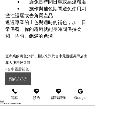
	•	避免長時間日曬或高溫環境
	•	施作與補色期間避免使用刺
激性護唇或去角質產品
透過專業的上色與適時的補色，加上日
常保養，你的霧唇就能長時間保持柔
和、均勻、飽滿的色澤
更專業的膚色分析，趕快來預約台中最溫暖美甲店由
專人服務吧🫶🏻
#台中霧唇補色
預約LINE
電話
預約
課程諮詢
Google
半永久紋繡