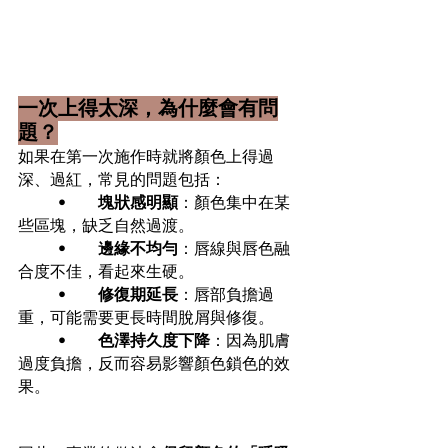
一次上得太深，為什麼會有問
題？
如果在第一次施作時就將顏色上得過
深、過紅，常見的問題包括：
	•	
塊狀感明顯
：顏色集中在某
些區塊，缺乏自然過渡。
	•	
邊緣不均勻
：唇線與唇色融
合度不佳，看起來生硬。
	•	
修復期延長
：唇部負擔過
重，可能需要更長時間脫屑與修復。
	•	
色澤持久度下降
：因為肌膚
過度負擔，反而容易影響顏色鎖色的效
果。